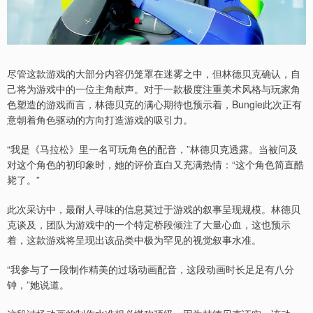
尽管这款游戏的大部分内容仍笼罩在迷雾之中，但林德贝克确认，自
己将为游戏中的一位主角献声。对于一款极度注重美术风格与玩家角
色塑造的游戏而言，林德贝克的满心期待也预示着，Bungie此次正有
意朝着角色驱动的方向打造游戏的吸引力。
“我是《马拉松》里一名可玩角色的配音，”林德贝克透露。当被问及
对这个角色的初印象时，她的评价直白又充满热情：“这个角色简直酷
毙了。”
此次采访中，最耐人寻味的信息莫过于游戏的叙事呈现规模。林德贝
克谈及，团队为游戏中的一个特定桥段倾注了大量心血，这也预示
着，这款游戏将呈现出该品类中极为罕见的视觉叙事水准。
“我参与了一段制作精美的过场动画配音，这段动画时长足足有八分
钟，”她说道。