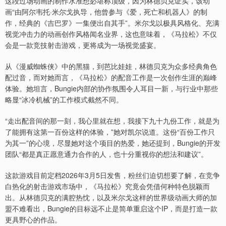
这段过场动画的制作水准想必堪称顶级，因为林德贝克证实，该动
画“由阿尔韦托·米尔戈执导，他曾参与《爱，死亡和机器人》的制
作，经典的《吉巴罗》一集便出自其手”。米尔戈以极具风格化、充满
视觉冲击力的动画创作风格闻名业界，这也意味着，《马拉松》不仅
会是一款竞技射击游戏，更将成为一场视觉盛宴。
从《漫威蜘蛛侠》中的黑猫，到芭比娃娃，林德贝克为众多经典角色
配过音，而对她而言，《马拉松》的配音工作是一次创作生涯的巅峰
体验。她坦言，Bungie内部的协作氛围令人耳目一新，与行业中那些
略显“冰冷机械”的工作模式截然不同。
“走出配音间的那一刻，我心里就在想，我接下九十九份工作，就是为
了能拥有这第一百份这样的体验，”她对凯尔说道。这份“百份工作只
为其一”的心境，尽显她对这个项目的热爱，她还提到，Bungie的开发
团队“都是真正愿意通力合作的人，也十分重视你的想法和建议”。
这款游戏目前定档2026年3月5日发售，粉丝们迫切想要了解，在竞争
白热化的射击游戏市场中，《马拉松》究竟会凭借何种特色脱颖而
出。从林德贝克的满腔热忱，以及米尔戈这样的世界级动画大师的加
盟不难看出，Bungie的目标远不止是简单重启这个IP，而是打造一款
更具野心的作品。