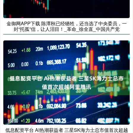
金御网APP下载 陈潭秋已经牺牲，还当选了中央委员，一
封“托孤”信，让人泪目！_革命_徐全直_中国共产党
低息配资平台 AI热潮获益者 三星SK海力士总市值首次超越