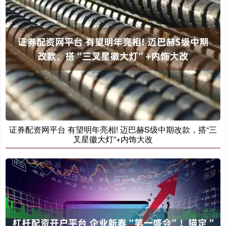
证券配资网平台 有望明年亮相! 迈巴赫S级中期改款，搭“三
叉星徽大灯”+内饰大改