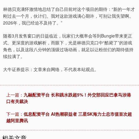
林德贝克满怀激情地总结了自己目前对这个项目的期待：“新的一年才
刚过去一个月，伙计们。我对这款游戏满心期许，可别让我失望啊。
2026年，我已经迫不及待了。”
随着3月发售窗口的日益临近，玩家们大概率会等到Bungie带来更正
式、更深度的游戏解析，而眼下，光是林德贝克口中“酷毙了”的游戏
角色，以及这段八分钟的顶级过场动画，就足以让粉丝们的期待值持
续拉满了。
大牛证券提示：文章来自网络，不代表本站观点。
上一篇：
九融配资平台 长和跳水跌超5%！外交部回应巴拿马涉港
口有关裁决
下一篇：
低息配资平台 AI热潮获益者 三星SK海力士总市值首次超
越阿里腾讯
相关文章