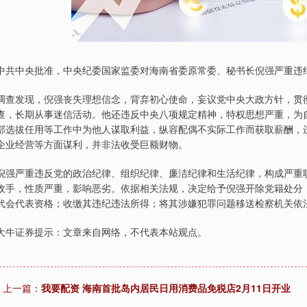
中共中央批准，中央纪委国家监委对海南省委原常委、秘书长倪强严重违
调查发现，倪强丧失理想信念，背弃初心使命，妄议党中央大政方针，贯
查，长期从事迷信活动。他还违反中央八项规定精神，特权思想严重，为
部选拔任用等工作中为他人谋取利益，纵容配偶不实际工作而获取薪酬，
企业经营等方面谋利，并非法收受巨额财物。
倪强严重违反党的政治纪律、组织纪律、廉洁纪律和生活纪律，构成严重
收手，性质严重，影响恶劣。依据相关法规，决定给予倪强开除党籍处分
代会代表资格；收缴其违纪违法所得；将其涉嫌犯罪问题移送检察机关依
大牛证券提示：文章来自网络，不代表本站观点。
上一篇：
我要配资 海南首批岛内居民日用消费品免税店2月11日开业