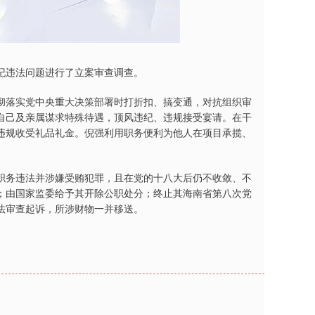
纪违法问题进行了立案审查调查。
彻落实党中央重大决策部署时打折扣、搞变通，对抗组织审
自己及亲属谋求特殊待遇，顶风违纪、违规接受宴请。在干
违规收受礼品礼金。倪强利用职务便利为他人在项目承揽、
职务违法并涉嫌受贿犯罪，且在党的十八大后仍不收敛、不
；由国家监委给予其开除公职处分；终止其海南省第八次党
法审查起诉，所涉财物一并移送。